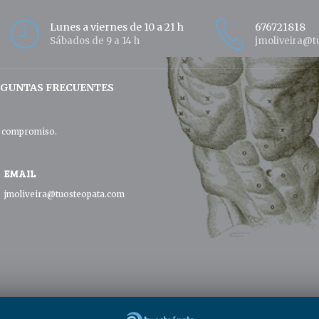
Lunes a viernes de 10 a 21 h
676721818
Sábados de 9 a 14 h
jmoliveira@t
GUNTAS FRECUENTES
in compromiso.
EMAIL
jmoliveira@tuosteopata.com