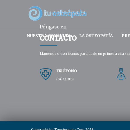
Póngase en
CONTACTO
NUESTRA CONSULTA
LA OSTEOPATÍA
PRE
Llámenos o escríbanos para darle un primera cita s
TELÉFONO
676721818
Copyright by Tuosteopata.Com 2018.